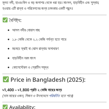
মূলত নদী, হাওর-বিল ও বড় জলাশয় থেকে ধরা হয়। মাংসল, হাড়বিহীন এবং সুস্বাদু
হওয়ায় এটি রান্না ও পরিবেশনের জন্য চমৎকার একটি পছন্দ।
বৈশিষ্ট্য:
আসল নদীর বোয়াল মাছ
১.৮ কেজি থেকে ২.২ কেজি পর্যন্ত হতে পারে
মচমচে ফ্রাই বা ঝোল রান্নায় অসাধারণ
হাড়বিহীন নরম মাংস
কোলেস্টেরল ও প্রোটিন সমৃদ্ধ
Price in Bangladesh (2025):
৳1,400 – ৳1,800 প্রতি ২ কেজি মাছের জন্য
(দাম মাছের ওজন, সিজন ও উৎসভেদে
পরিবর্তিত
হতে পারে)
Availability: