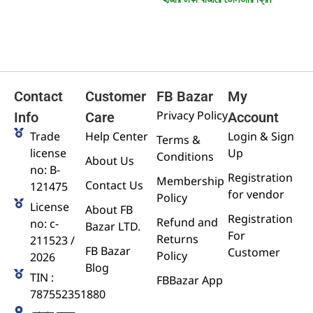
Contact
Customer
FB Bazar
My
Privacy Policy
Info
Care
Account
Trade
Help Center
Login & Sign
Terms &
license
Up
Conditions
About Us
no: B-
Registration
Membership
Contact Us
121475
for vendor
Policy
License
About FB
Registration
Refund and
no: c-
Bazar LTD.
For
Returns
211523 /
FB Bazar
Customer
Policy
2026
Blog
TIN :
FBBazar App
787552351880