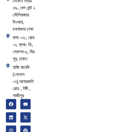
দোকান নম্বর
৩৯, বেস মেন্ট ২
মৌলিবাজার
টাওয়ার,
চকবাজার ঢাকা
বাসা -৩১, রোড
-৩, ব্লক- ডি,
সেকশন-৬, মির
পুর, ঢাকা।
হাজি মার্কেট
(লেভেল
-৩),আনারকলি
রোড , টঙ্গী ,
গাজীপুর