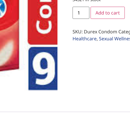
Add to cart
SKU:
Durex Condom
Cate
Healthcare
,
Sexual Wellne