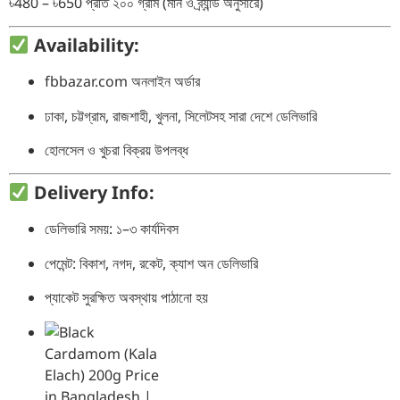
৳480 – ৳650 প্রতি ২০০ গ্রাম (মান ও ব্র্যান্ড অনুসারে)
Availability:
fbbazar.com অনলাইন অর্ডার
ঢাকা, চট্টগ্রাম, রাজশাহী, খুলনা, সিলেটসহ সারা দেশে ডেলিভারি
হোলসেল ও খুচরা বিক্রয় উপলব্ধ
Delivery Info:
ডেলিভারি সময়: ১–৩ কার্যদিবস
পেমেন্ট: বিকাশ, নগদ, রকেট, ক্যাশ অন ডেলিভারি
প্যাকেট সুরক্ষিত অবস্থায় পাঠানো হয়