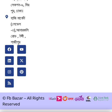
সেকশন-৬, মির
পুর, ঢাকা।
হাজি মার্কেট
(লেভেল
-৩),আনারকলি
রোড , টঙ্গী ,
গাজীপুর
© Fb Bazar – All Rights
Reserved