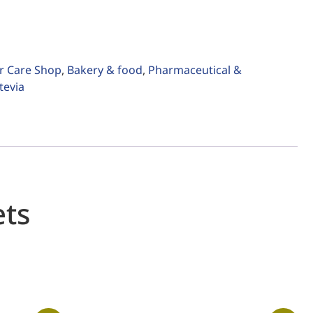
r Care Shop
,
Bakery & food
,
Pharmaceutical &
tevia
ets