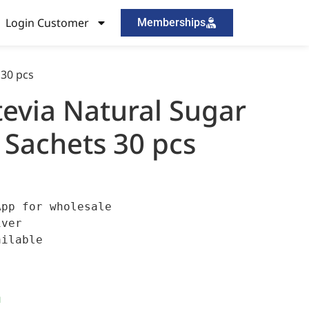
Login Customer
Memberships
 30 pcs
tevia Natural Sugar
 Sachets 30 pcs
pp for wholesale

ver

ilable

।