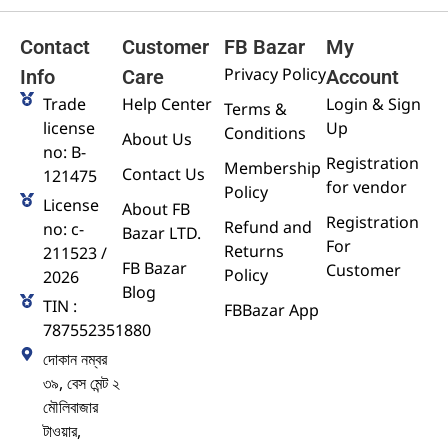
Contact
Customer
FB Bazar
My
Privacy Policy
Info
Care
Account
Trade
Help Center
Login & Sign
Terms &
license
Up
Conditions
About Us
no: B-
Registration
Membership
Contact Us
121475
for vendor
Policy
License
About FB
Registration
Refund and
no: c-
Bazar LTD.
For
Returns
211523 /
FB Bazar
Customer
Policy
2026
Blog
TIN :
FBBazar App
787552351880
দোকান নম্বর
৩৯, বেস মেন্ট ২
মৌলিবাজার
টাওয়ার,