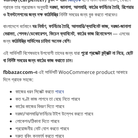
গ্রাহক তার প্রয়োজন অনুযায়ী
দরজা, জানালা, আলমারি, কাঠের ফার্নিচার তৈরি, রিপেয়ার
ও ইনস্টলেশনের জন্য দক্ষ কাঠমিস্ত্রি
নির্দিষ্ট সময়ের জন্য বুক করতে পারবেন।
বাংলাদেশে বর্তমানে
ঘর নির্মাণ, ফার্নিচার তৈরি, আলমারি/ক্যাবিনেট কাজ, দরজা-জানালা
মেরামত, শেলফ/ডেকোরেশন, কিচেন ক্যাবিনেট, কাঠের কাজ রিনোভেশন
— এসবের
জন্য
কাঠমিস্ত্রি সার্ভিসের চাহিদা অনেক বেশি
।
এই সার্ভিসটি বিশেষভাবে উপযোগী তাদের জন্য যারা
পুরো প্রজেক্ট কন্ট্রাক্ট না নিয়ে, ছোট
বা নির্দিষ্ট সময়ের জন্য কাঠের কাজ করাতে চান
।
fbbazar.com-এ
এই সার্ভিসটি WooCommerce product আকারে
দিলে গ্রাহক সহজে:
কাজের ধরন সিলেক্ট করতে
পারবে
কত ঘণ্টা কাজ লাগবে তা বেছে নিতে পারবে
কাঠের কাজের বিবরণ দিতে পারবে
দরজা/আলমারি/ফার্নিচার টাইপ উল্লেখ করতে পারবে
লোকেশন/ঠিকানা দিতে পারবে
প্রয়োজনীয় নোট যোগ করতে পারবে
দ্রুত বুকিং কনফার্ম করতে পারবে