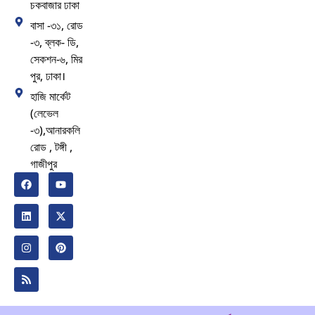
চকবাজার ঢাকা
বাসা -৩১, রোড
-৩, ব্লক- ডি,
সেকশন-৬, মির
পুর, ঢাকা।
হাজি মার্কেট
(লেভেল
-৩),আনারকলি
রোড , টঙ্গী ,
গাজীপুর