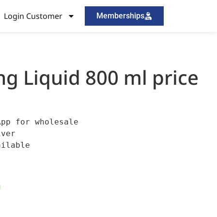
Login Customer
Memberships
g Liquid 800 ml price
pp for wholesale

ver

ilable

।