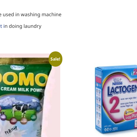
 be used in washing machine
t i
n doing laundry
Sale!