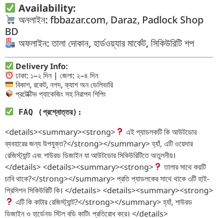
Availability:
অনলাইন: fbbazar.com, Daraz, Padlock Shop
BD
অফলাইন: তালা দোকান, হার্ডওয়্যার মার্কেট, সিকিউরিটি শপ
Delivery Info:
ঢাকা: ১–২ দিন | জেলা: ২–৪ দিন
বিকাশ, রকেট, নগদ, ক্যাশ অন ডেলিভারি
প্রটেক্টিভ প্যাকেজিং সহ নিরাপদ শিপিং
FAQ (প্রশ্নোত্তর):
<details><summary><strong>
এই প্যাডলকটি কি আউটডোর
ব্যবহারের জন্য উপযুক্ত?</strong></summary> হ্যাঁ, এটি ওয়েদার
রেজিস্ট্যান্ট এবং শাউরড ডিজাইন যা আউটডোর সিকিউরিটিতে অতুলনীয়।
</details> <details><summary><strong>
তালার সাথে কয়টি
চাবি থাকে?</strong></summary> প্রতি প্যাডলকের সাথে থাকে ৩টি হাই-
প্রিসিশন সিকিউরিটি কি। </details> <details><summary><strong>
এটি কি কাটার রেজিস্ট্যান্ট?</strong></summary> হ্যাঁ, শাউরড
ডিজাইন ও হার্ডেনড স্টিল বডি কাটিং প্রতিরোধ করে। </details>