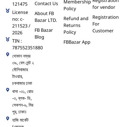
Registration
Membership
Contact Us
121475
for vendor
Policy
License
About FB
Registration
Refund and
no: c-
Bazar LTD.
For
Returns
211523 /
FB Bazar
Customer
Policy
2026
Blog
TIN :
FBBazar App
787552351880
দোকান নম্বর
৩৯, বেস মেন্ট ২
মৌলিবাজার
টাওয়ার,
চকবাজার ঢাকা
বাসা -৩১, রোড
-৩, ব্লক- ডি,
সেকশন-৬, মির
পুর, ঢাকা।
হাজি মার্কেট
(লেভেল