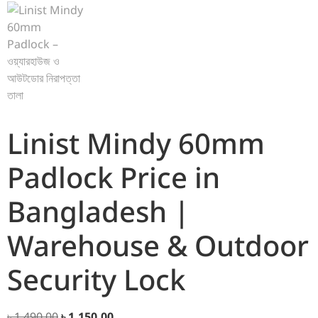
Linist Mindy 60mm
Padlock Price in
Bangladesh |
Warehouse & Outdoor
Security Lock
৳
1,490.00
৳
1,150.00