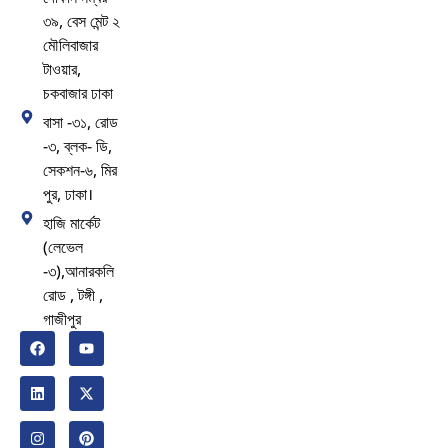
৩৯, বেস মেন্ট ২
মৌলিবাজার
টাওয়ার,
চকবাজার ঢাকা
বাসা -৩১, রোড
-৩, ব্লক- ডি,
সেকশন-৬, মির
পুর, ঢাকা।
হাজি মার্কেট
(লেভেল
-৩),আনারকলি
রোড , টঙ্গী ,
গাজীপুর