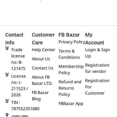
Contact
Customer
FB Bazar
My
Privacy Policy
Info
Care
Account
Trade
Help Center
Login & Sign
Terms &
license
Up
Conditions
About Us
no: B-
Registration
Membership
Contact Us
121475
for vendor
Policy
License
About FB
Registration
Refund and
no: c-
Bazar LTD.
For
Returns
211523 /
FB Bazar
Customer
Policy
2026
Blog
TIN :
FBBazar App
787552351880
দোকান নম্বর