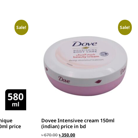
Sale!
Sale!
nique
Dovee Intensivee cream 150ml
0ml price
(indian) price in bd
৳
670.00
৳
350.00