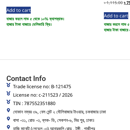
৳
1,115.00
৳
7
Add to cart
Add to cart
বাজার করলে লাভ ৫ থেকে ১০% ক্যাশব্যাক।
হাজার টাকা বাজারে ডেলিভারি ফ্রি।
বাজার করলে লাভ ৫
হাজার টাকা বাজারে 
Contact Info
Trade license no: B-121475
License no: c-211523 / 2026
TIN : 787552351880
দোকান নম্বর ৩৯, বেস মেন্ট ২ মৌলিবাজার টাওয়ার, চকবাজার ঢাকা
বাসা -৩১, রোড -৩, ব্লক- ডি, সেকশন-৬, মির পুর, ঢাকা।
হাজি মার্কেট (লেভেল -৩),আনারকলি রোড , টঙ্গী , গাজীপুর