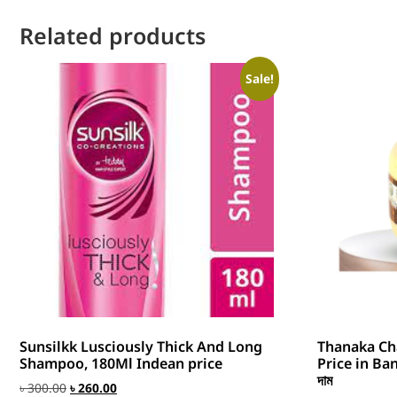
Related products
Sale!
Sunsilkk Lusciously Thick And Long
Thanaka Ch
Shampoo, 180Ml Indean price
Price in Bang
দাম
৳
300.00
৳
260.00