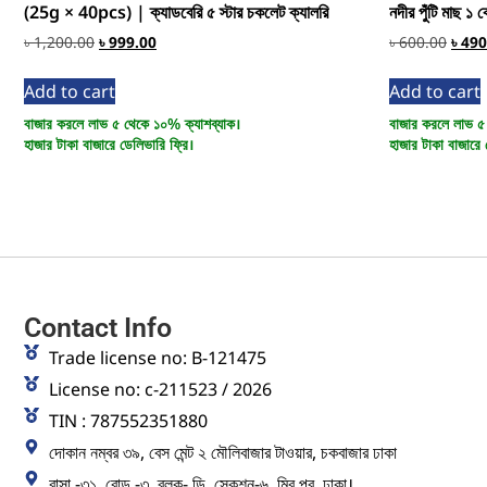
(25g × 40pcs) | ক্যাডবেরি ৫ স্টার চকলেট ক্যালরি
নদীর পুঁটি মাছ ১ 
৳
1,200.00
৳
999.00
৳
600.00
৳
490
Add to cart
Add to cart
বাজার করলে লাভ ৫ থেকে ১০% ক্যাশব্যাক।
বাজার করলে লাভ ৫
হাজার টাকা বাজারে ডেলিভারি ফ্রি।
হাজার টাকা বাজারে 
Contact Info
Trade license no: B-121475
License no: c-211523 / 2026
TIN : 787552351880
দোকান নম্বর ৩৯, বেস মেন্ট ২ মৌলিবাজার টাওয়ার, চকবাজার ঢাকা
বাসা -৩১, রোড -৩, ব্লক- ডি, সেকশন-৬, মির পুর, ঢাকা।