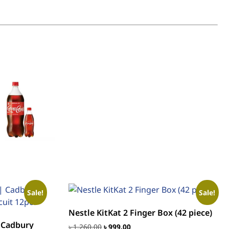
Sale!
Sale!
Nestle KitKat 2 Finger Box (42 piece)
| Cadbury
৳
1,260.00
৳
999.00