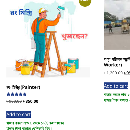
পণ্য পরিবহন শ
Worker)
৳
1,200.00
৳
9
Add to cart
রঙ মিস্ত্রি (Painter)
বাজার করলে লাভ ৫
হাজার টাকা বাজারে 
Rated
৳
900.00
৳
850.00
5.00
out of 5
Add to cart
বাজার করলে লাভ ৫ থেকে ১০% ক্যাশব্যাক।
হাজার টাকা বাজারে ডেলিভারি ফ্রি।