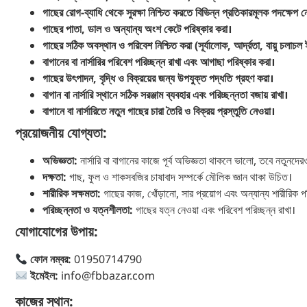
গাছের রোগ-ব্যাধি থেকে সুরক্ষা নিশ্চিত করতে বিভিন্ন প্রতিকারমূলক পদক্ষেপ 
গাছের পাতা, ডাল ও অন্যান্য অংশ কেটে পরিষ্কার করা।
গাছের সঠিক অবস্থান ও পরিবেশ নিশ্চিত করা (সূর্যালোক, আর্দ্রতা, বায়ু চলাচল 
বাগানের বা নার্সারির পরিবেশ পরিচ্ছন্ন রাখা এবং আগাছা পরিষ্কার করা।
গাছের উৎপাদন, বৃদ্ধি ও বিক্রয়ের জন্য উপযুক্ত পদ্ধতি গ্রহণ করা।
বাগান বা নার্সারি স্থানে সঠিক সরঞ্জাম ব্যবহার এবং পরিচ্ছন্নতা বজায় রাখা।
বাগানে বা নার্সারিতে নতুন গাছের চারা তৈরি ও বিক্রয় প্রস্তুতি নেওয়া।
প্রয়োজনীয় যোগ্যতা:
অভিজ্ঞতা:
নার্সারি বা বাগানের কাজে পূর্ব অভিজ্ঞতা থাকলে ভালো, তবে নতুনদে
দক্ষতা:
গাছ, ফুল ও শাকসবজির চাষাবাদ সম্পর্কে মৌলিক জ্ঞান থাকা উচিত।
শারীরিক সক্ষমতা:
গাছের কাজ, খোঁড়ানো, সার প্রয়োগ এবং অন্যান্য শারীরিক প
পরিচ্ছন্নতা ও যত্নশীলতা:
গাছের যত্ন নেওয়া এবং পরিবেশ পরিচ্ছন্ন রাখা।
যোগাযোগের উপায়:
ফোন নম্বর:
01950714790
ইমেইল:
info@fbbazar.com
কাজের স্থান: