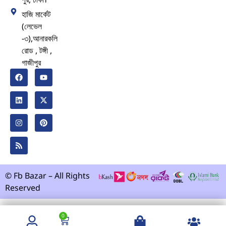
হাজি মার্কেট
(লেভেল
-৩),আনারকলি
রোড , টঙ্গী ,
গাজীপুর
© Fb Bazar – All Rights
Reserved
0