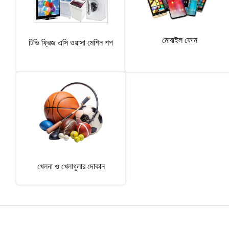
মোবাইল ফোন
টিভি ফ্রিজ এসি ওয়াসা মেশিন শপ
খেলনা ও খেলাধুলার দোকান