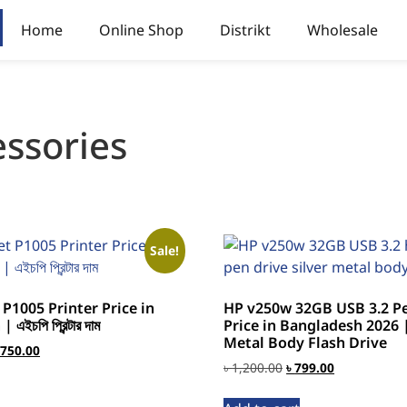
Home
Online Shop
Distrikt
Wholesale
ssories
Sale!
 P1005 Printer Price in
HP v250w 32GB USB 3.2 P
ইচপি প্রিন্টার দাম
Price in Bangladesh 2026 |
Metal Body Flash Drive
,750.00
৳
1,200.00
৳
799.00