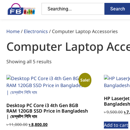
Search
Home
/
Electronics
/ Computer Laptop Accessories
Computer Laptop Acce
Showing all 5 results
Sale!
HP LaserJet
Bangladesh | এ
Desktop PC Core i3 4th Gen 8GB
RAM 120GB SSD Price in Bangladesh
৳
9,500.00
৳
7
| ডেস্কটপ পিসি দাম
৳
11,000.00
৳
8,800.00
Add to cart