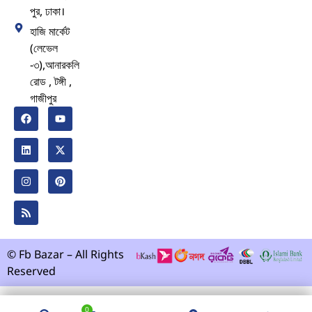
পুর, ঢাকা।
হাজি মার্কেট
(লেভেল
-৩),আনারকলি
রোড , টঙ্গী ,
গাজীপুর
© Fb Bazar – All Rights
Reserved
0