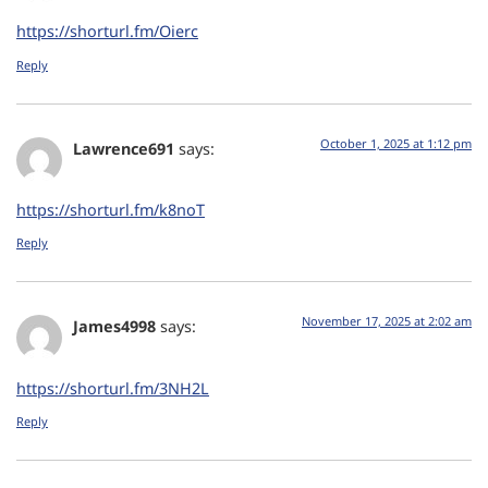
https://shorturl.fm/Oierc
Reply
October 1, 2025 at 1:12 pm
Lawrence691
says:
https://shorturl.fm/k8noT
Reply
November 17, 2025 at 2:02 am
James4998
says:
https://shorturl.fm/3NH2L
Reply