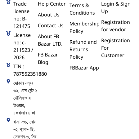
Trade
Help Center
Login & Sign
Terms &
license
Up
Conditions
About Us
no: B-
Registration
Membership
Contact Us
121475
for vendor
Policy
License
About FB
Registration
Refund and
no: c-
Bazar LTD.
For
Returns
211523 /
FB Bazar
Customer
Policy
2026
Blog
TIN :
FBBazar App
787552351880
দোকান নম্বর
৩৯, বেস মেন্ট ২
মৌলিবাজার
টাওয়ার,
চকবাজার ঢাকা
বাসা -৩১, রোড
-৩, ব্লক- ডি,
সেকশন-৬, মির