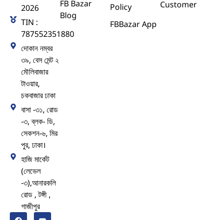
FB Bazar
Customer
Policy
2026
Blog
TIN :
FBBazar App
787552351880
দোকান নম্বর
৩৯, বেস মেন্ট ২
মৌলিবাজার
টাওয়ার,
চকবাজার ঢাকা
বাসা -৩১, রোড
-৩, ব্লক- ডি,
সেকশন-৬, মির
পুর, ঢাকা।
হাজি মার্কেট
(লেভেল
-৩),আনারকলি
রোড , টঙ্গী ,
গাজীপুর