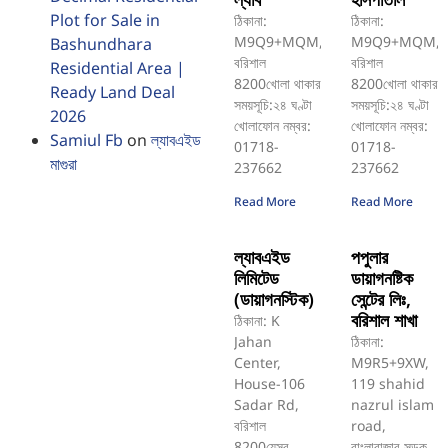
Plot for Sale in
ঠিকানা:
ঠিকানা:
M9Q9+MQM,
M9Q9+MQM,
Bashundhara
বরিশাল
বরিশাল
Residential Area |
8200খোলা থাকার
8200খোলা থাকার
Ready Land Deal
সময়সূচি:২৪ ঘণ্টা
সময়সূচি:২৪ ঘণ্টা
2026
খোলাফোন নম্বর:
খোলাফোন নম্বর:
Samiul Fb
on
ল্যাবএইড
01718-
01718-
মাগুরা
237662
237662
Read More
Read More
ল্যাবএইড
পপুলার
লিমিটেড
ডায়াগনষ্টিক
(ডায়াগনস্টিক)
সেন্টের লিঃ,
বরিশাল শাখা
ঠিকানা: K
Jahan
ঠিকানা:
Center,
M9R5+9XW,
House-106
119 shahid
Sadar Rd,
nazrul islam
বরিশাল
road,
8200যেসব
বাংলাবাজার সড়ক,