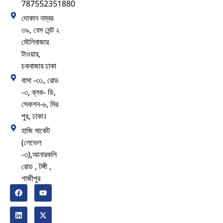
787552351880
দোকান নম্বর
৩৯, বেস মেন্ট ২
মৌলিবাজার
টাওয়ার,
চকবাজার ঢাকা
বাসা -৩১, রোড
-৩, ব্লক- ডি,
সেকশন-৬, মির
পুর, ঢাকা।
হাজি মার্কেট
(লেভেল
-৩),আনারকলি
রোড , টঙ্গী ,
গাজীপুর