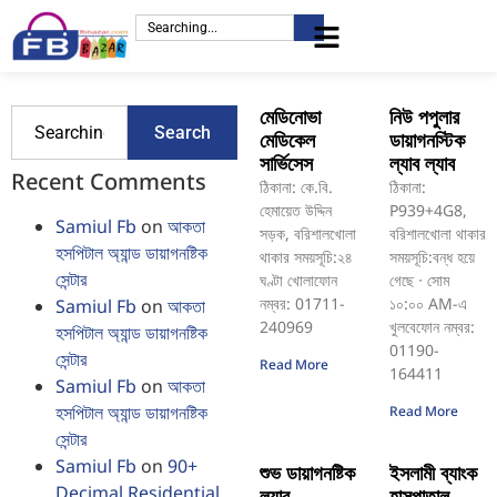
মেডিনোভা
নিউ পপুলার
Search
মেডিকেল
ডায়াগনস্টিক
সার্ভিসেস
ল্যাব ল্যাব
Recent Comments
ঠিকানা: কে.বি.
ঠিকানা:
হেমায়েত উদ্দিন
P939+4G8,
Samiul Fb
on
আকতা
সড়ক, বরিশালখোলা
বরিশালখোলা থাকার
হসপিটাল অ্যান্ড ডায়াগনষ্টিক
থাকার সময়সূচি:২৪
সময়সূচি:বন্ধ হয়ে
সেন্টার
ঘণ্টা খোলাফোন
গেছে ⋅ সোম
নম্বর: 01711-
১০:০০ AM-এ
Samiul Fb
on
আকতা
240969
খুলবেফোন নম্বর:
হসপিটাল অ্যান্ড ডায়াগনষ্টিক
01190-
সেন্টার
Read More
164411
Samiul Fb
on
আকতা
হসপিটাল অ্যান্ড ডায়াগনষ্টিক
Read More
সেন্টার
Samiul Fb
on
90+
শুভ ডায়াগনষ্টিক
ইসলামী ব্যাংক
Decimal Residential
ল্যাব
হাসপাতাল