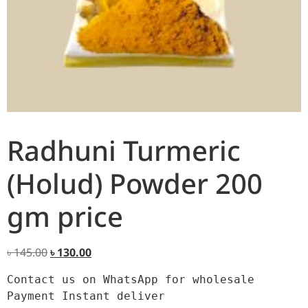
Radhuni Turmeric
(Holud) Powder 200
gm price
৳
145.00
৳
130.00
Contact us on WhatsApp for wholesale

Payment 
Instant deliver
