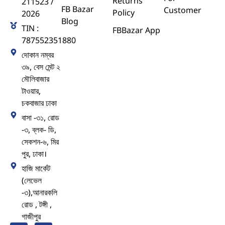
Returns
211523 /
FB Bazar
Customer
Policy
2026
Blog
TIN :
FBBazar App
787552351880
দোকান নম্বর
৩৯, বেস মেন্ট ২
মৌলিবাজার
টাওয়ার,
চকবাজার ঢাকা
বাসা -৩১, রোড
-৩, ব্লক- ডি,
সেকশন-৬, মির
পুর, ঢাকা।
হাজি মার্কেট
(লেভেল
-৩),আনারকলি
রোড , টঙ্গী ,
গাজীপুর