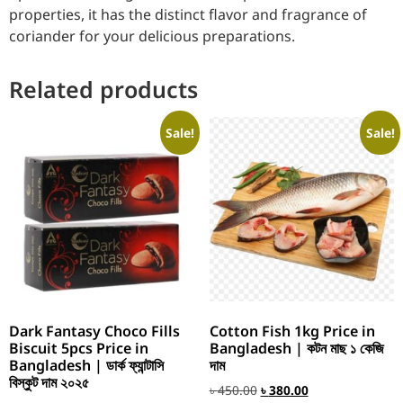
properties, it has the distinct flavor and fragrance of
coriander for your delicious preparations.
Related products
Sale!
Sale!
Dark Fantasy Choco Fills
Cotton Fish 1kg Price in
Biscuit 5pcs Price in
Bangladesh | কটন মাছ ১ কেজি
Bangladesh | ডার্ক ফ্যান্টাসি
দাম
বিস্কুট দাম ২০২৫
৳
450.00
৳
380.00