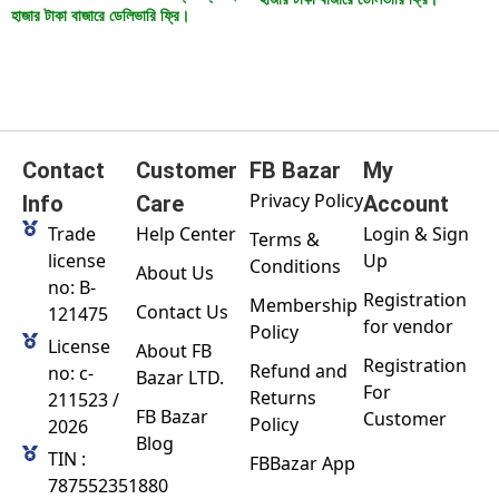
হাজার টাকা বাজারে ডেলিভারি ফ্রি।
Contact
Customer
FB Bazar
My
Privacy Policy
Info
Care
Account
Trade
Help Center
Login & Sign
Terms &
license
Up
Conditions
About Us
no: B-
Registration
Membership
Contact Us
121475
for vendor
Policy
License
About FB
Registration
Refund and
no: c-
Bazar LTD.
For
Returns
211523 /
FB Bazar
Customer
Policy
2026
Blog
TIN :
FBBazar App
787552351880