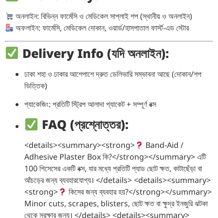
অনলাইন: বিভিন্ন ফার্মেসি ও মেডিকেল সাপ্লাই শপ (স্থানীয় ও অনলাইন)
অফলাইন: ফার্মেসি, মেডিকেল দোকান, ওয়ার্ড/হাসপাতাল ফার্স্ট-এড স্টোর
Delivery Info (যদি অনলাইন):
ঢাকা শহা ও ঢাকার আশেপাশে দ্রুত ডেলিভারি সম্ভাবনা আছে (দোকান/শপ
ভিত্তিক)
প্যাকেজিং: প্রতিটি স্ট্রিপ আলাদা প্যাকেট + সম্পূর্ণ বক্স
FAQ (প্রশ্নোত্তর):
<details><summary><strong>
Band-Aid /
Adhesive Plaster Box কি?</strong></summary> এটি
100 পিসেসের একটি বক্স, যার মধ্যে প্রতিটি প্যাড ছোট ক্ষত, কাটাছেঁড়া বা
আঁচড়ের জন্য ব্যবহারযোগ্য। </details> <details><summary>
<strong>
কিসের জন্য ব্যবহার হয়?</strong></summary>
Minor cuts, scrapes, blisters, ছোট ক্ষত বা ক্ষুদ্র ইনজুরি ঝটকা
থেকে সুরক্ষার জন্য। </details> <details><summary>