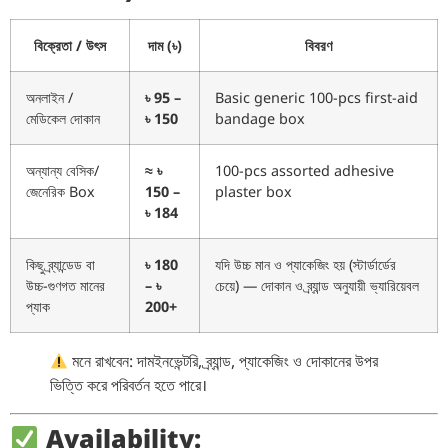
বিক্রেতা / উৎস
দাম (৳)
বিবরণ
অনলাইন /
৳ 95 –
Basic generic 100-pcs first-aid
মেডিকেল দোকান
৳ 150
bandage box
অন্যান্য বেসিক/
≈ ৳
100-pcs assorted adhesive
জেনেরিক Box
150 –
plaster box
৳ 184
কিছু ব্র্যান্ডেড বা
৳ 180
যদি উচ্চ মান ও প্যাকেজিং হয় (স্টার্ডার্ডের
উচ্চ-গুণগত মানের
– ৳
চেয়ে) — দোকান ও ব্র্যান্ড অনুযায়ী ভ্যারিয়েবল
প্যাক
200+
মনে রাখবেন: দামইনভেন্টরি, ব্র্যান্ড, প্যাকেজিং ও দোকানের উপর
ভিত্তি করে পরিবর্তন হতে পারে।
Availability: