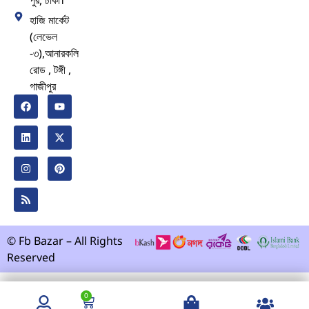
হাজি মার্কেট
(লেভেল
-৩),আনারকলি
রোড , টঙ্গী ,
গাজীপুর
© Fb Bazar – All Rights
Reserved
0