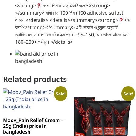
<strong>
কতো পিস রয়েছে একটি বক্সে?</strong>
</summary> সাধারণত 100 পিস (100 adhesive strips)
থাকে। </details> <details><summary><strong>
দাম
কত?</strong></summary> এটি দোকান ও ব্র্যান্ড অনুযায়ী
ভ্যারিয়েবল; সাধারণ জেনেরিক বক্স প্রায় ৳ 95–150, আর ভালো মানের বক্স ৳
180–200+ পর্যন্ত। </details>
Related products
Sale!
Sale!
Moov_Pain Relief Cream –
25g (India) price in
bangladesh