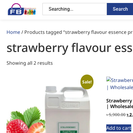
Search
Home
/ Products tagged “strawberry flavour essence pr
strawberry flavour es
Showing all 2 results
Sale!
Strawberry
| Wholesale
৳
5,900.00
৳
2
Add to cart