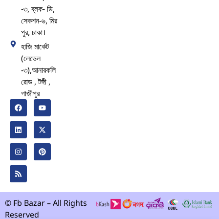
-৩, ব্লক- ডি,
সেকশন-৬, মির
পুর, ঢাকা।
হাজি মার্কেট
(লেভেল
-৩),আনারকলি
রোড , টঙ্গী ,
গাজীপুর
© Fb Bazar – All Rights
Reserved