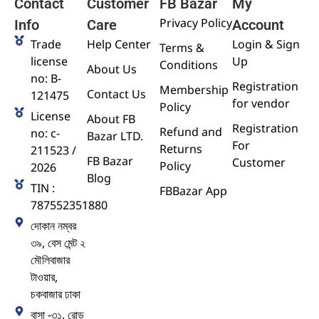
Contact
Customer
FB Bazar
My
Privacy Policy
Info
Care
Account
Trade
Help Center
Login & Sign
Terms &
license
Up
Conditions
About Us
no: B-
Registration
Membership
Contact Us
121475
for vendor
Policy
License
About FB
Registration
Refund and
no: c-
Bazar LTD.
For
Returns
211523 /
FB Bazar
Customer
Policy
2026
Blog
TIN :
FBBazar App
787552351880
দোকান নম্বর
৩৯, বেস মেন্ট ২
মৌলিবাজার
টাওয়ার,
চকবাজার ঢাকা
বাসা -৩১, রোড