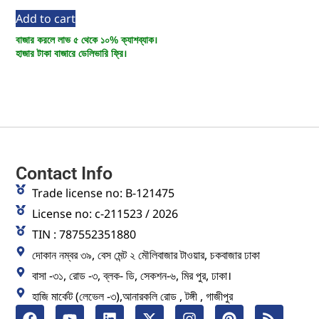
Add to cart
বাজার করলে লাভ ৫ থেকে ১০% ক্যাশব্যাক।
হাজার টাকা বাজারে ডেলিভারি ফ্রি।
Contact Info
Trade license no: B-121475
License no: c-211523 / 2026
TIN : 787552351880
দোকান নম্বর ৩৯, বেস মেন্ট ২ মৌলিবাজার টাওয়ার, চকবাজার ঢাকা
বাসা -৩১, রোড -৩, ব্লক- ডি, সেকশন-৬, মির পুর, ঢাকা।
হাজি মার্কেট (লেভেল -৩),আনারকলি রোড , টঙ্গী , গাজীপুর