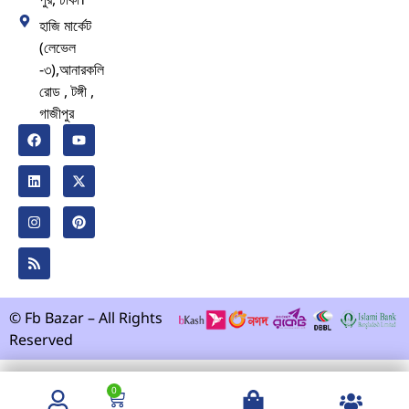
হাজি মার্কেট
(লেভেল
-৩),আনারকলি
রোড , টঙ্গী ,
গাজীপুর
© Fb Bazar – All Rights
Reserved
0