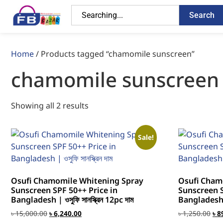
Search
Home
/ Products tagged “chamomile sunscreen”
chamomile sunscreen
Showing all 2 results
Sale!
Osufi Chamomile Whitening Spray
Osufi Cham
Sunscreen SPF 50++ Price in
Sunscreen S
Bangladesh | ওসুফি সানস্ক্রিন 12pc দাম
Bangladesh | ও
৳
15,000.00
৳
6,240.00
৳
1,250.00
৳
8