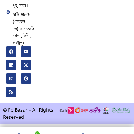
পুর, ঢাকা।
হাজি মার্কেট
(লেভেল
-৩),আনারকলি
রোড , টঙ্গী ,
গাজীপুর
© Fb Bazar – All Rights
Reserved
0