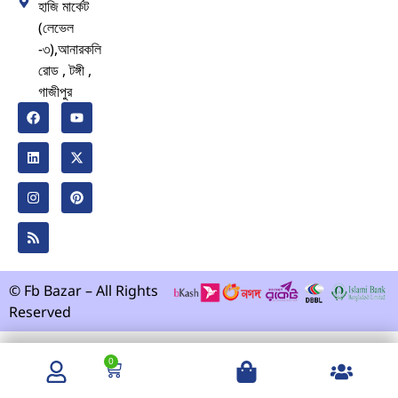
হাজি মার্কেট
(লেভেল
-৩),আনারকলি
রোড , টঙ্গী ,
গাজীপুর
© Fb Bazar – All Rights
Reserved
0