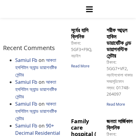
সূর্যের হাসি
শরীফ আব্দুল
ক্লিনিক
হাকিম
ডায়াবেটিক এন্ড
ঠিকানা:
Recent Comments
ডায়াগনস্টিক
5GF3+F9Q,
সেন্টার
নড়াইল
Samiul Fb
on
আকতা
ঠিকানা:
Read More
হসপিটাল অ্যান্ড ডায়াগনষ্টিক
5GG7+VF2,
সেন্টার
নড়াইলখোলা থাকার
সময়সূচিফোন
Samiul Fb
on
আকতা
নম্বর: 01748-
হসপিটাল অ্যান্ড ডায়াগনষ্টিক
264097
সেন্টার
Samiul Fb
on
আকতা
Read More
হসপিটাল অ্যান্ড ডায়াগনষ্টিক
সেন্টার
Family
জনতা সার্জিকাল
Samiul Fb
on
90+
care
ক্লিনিক
Decimal Residential
hospital (
ঠিকানা: