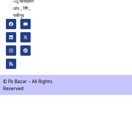
-৩),আনারকলি
রোড , টঙ্গী ,
গাজীপুর
© Fb Bazar – All Rights
Reserved