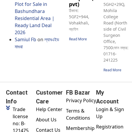
pvt)
Plot for Sale in
5GH2+29Q,
ঠিকানা:
Mohila
Bashundhara
5GF2+944,
College
Residential Area |
Vohakhali,
Road (North
Ready Land Deal
নড়াইল
side of Civil
2026
Surgeon
Samiul Fb
on
ল্যাবএইড
Read More
Office,
মাগুরা
7500ফোন নম্বর:
01716-
241225
Read More
Contact
Customer
FB Bazar
My
Privacy Policy
Info
Care
Account
Trade
Help Center
Login & Sign
Terms &
license
Up
Conditions
About Us
no: B-
Registration
Membership
Contact Us
121475