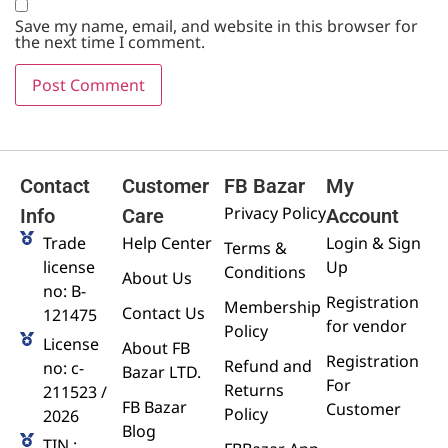
Save my name, email, and website in this browser for
the next time I comment.
Contact
Customer
FB Bazar
My
Privacy Policy
Info
Care
Account
Trade
Help Center
Login & Sign
Terms &
license
Up
Conditions
About Us
no: B-
Registration
Membership
Contact Us
121475
for vendor
Policy
License
About FB
Registration
Refund and
no: c-
Bazar LTD.
For
Returns
211523 /
FB Bazar
Customer
Policy
2026
Blog
TIN :