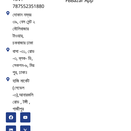
FBBazar App
787552351880
দোকান নম্বর
৩৯, বেস মেন্ট ২
মৌলিবাজার
টাওয়ার,
চকবাজার ঢাকা
বাসা -৩১, রোড
-৩, ব্লক- ডি,
সেকশন-৬, মির
পুর, ঢাকা।
হাজি মার্কেট
(লেভেল
-৩),আনারকলি
রোড , টঙ্গী ,
গাজীপুর