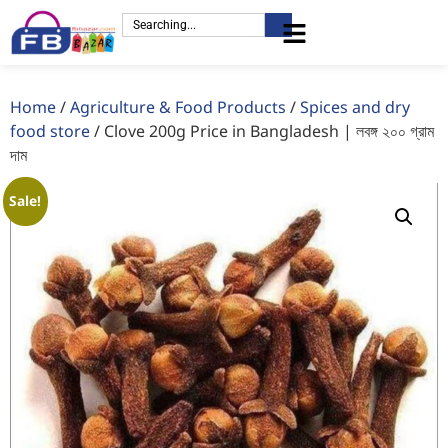
Home
/
Agriculture & Food Products
/
Spices and dry
food store
/ Clove 200g Price in Bangladesh | লবঙ্গ ২০০ গ্রাম
দাম
Sale!