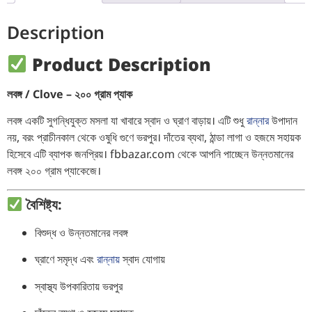
Description
Product Description
লবঙ্গ / Clove – ২০০ গ্রাম প্যাক
লবঙ্গ একটি সুগন্ধিযুক্ত মসলা যা খাবারে স্বাদ ও ঘ্রাণ বাড়ায়। এটি শুধু
রান্নার
উপাদান
নয়, বরং প্রাচীনকাল থেকে ওষুধি গুণে ভরপুর। দাঁতের ব্যথা, ঠান্ডা লাগা ও হজমে সহায়ক
হিসেবে এটি ব্যাপক জনপ্রিয়। fbbazar.com থেকে আপনি পাচ্ছেন উন্নতমানের
লবঙ্গ ২০০ গ্রাম প্যাকেজে।
বৈশিষ্ট্য:
বিশুদ্ধ ও উন্নতমানের লবঙ্গ
ঘ্রাণে সমৃদ্ধ এবং
রান্নায়
স্বাদ যোগায়
স্বাস্থ্য উপকারিতায় ভরপুর