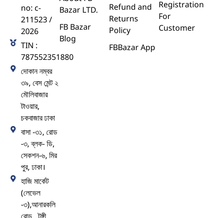
Registration
Refund and
no: c-
Bazar LTD.
For
Returns
211523 /
FB Bazar
Customer
Policy
2026
Blog
TIN :
FBBazar App
787552351880
দোকান নম্বর
৩৯, বেস মেন্ট ২
মৌলিবাজার
টাওয়ার,
চকবাজার ঢাকা
বাসা -৩১, রোড
-৩, ব্লক- ডি,
সেকশন-৬, মির
পুর, ঢাকা।
হাজি মার্কেট
(লেভেল
-৩),আনারকলি
রোড , টঙ্গী ,