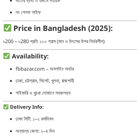
দাঁতের ব্যথা ও হজমে সহায়ক
লং শেলফ লাইফ
Price in Bangladesh (2025):
৳200 – ৳280 প্রতি ২০০ গ্রাম (মান ও উৎসের উপর নির্ভরশীল)
Availability:
fbbazar.com – অনলাইন অর্ডার
ঢাকা, চট্টগ্রাম, সিলেট, খুলনা, রাজশাহী
পাইকারি ও খুচরা দোকানে সহজলভ্য
Delivery Info:
ঢাকা সিটি: ১–২ কর্মদিবস
অন্যান্য জেলা: ২–৪ দিন