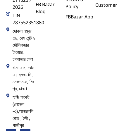
211523 /
FB Bazar
Customer
Policy
2026
Blog
TIN :
FBBazar App
787552351880
দোকান নম্বর
৩৯, বেস মেন্ট ২
মৌলিবাজার
টাওয়ার,
চকবাজার ঢাকা
বাসা -৩১, রোড
-৩, ব্লক- ডি,
সেকশন-৬, মির
পুর, ঢাকা।
হাজি মার্কেট
(লেভেল
-৩),আনারকলি
রোড , টঙ্গী ,
গাজীপুর