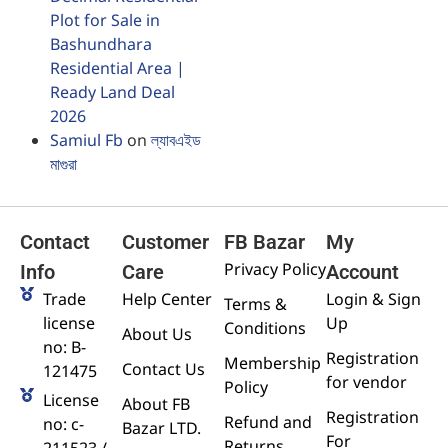
Plot for Sale in
Bashundhara
Residential Area |
Ready Land Deal
2026
Samiul Fb
on
ল্যাবএইড
মাগুরা
Contact
Customer
FB Bazar
My
Privacy Policy
Info
Care
Account
Trade
Help Center
Login & Sign
Terms &
license
Up
Conditions
About Us
no: B-
Registration
Membership
Contact Us
121475
for vendor
Policy
License
About FB
Registration
Refund and
no: c-
Bazar LTD.
For
Returns