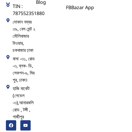
Blog
TIN :
FBBazar App
787552351880
দোকান নম্বর
৩৯, বেস মেন্ট ২
মৌলিবাজার
টাওয়ার,
চকবাজার ঢাকা
বাসা -৩১, রোড
-৩, ব্লক- ডি,
সেকশন-৬, মির
পুর, ঢাকা।
হাজি মার্কেট
(লেভেল
-৩),আনারকলি
রোড , টঙ্গী ,
গাজীপুর